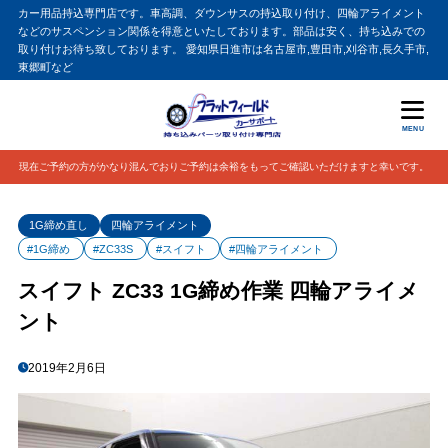
カー用品持込専門店です。車高調、ダウンサスの持込取り付け、四輪アライメント
などのサスペンション関係を得意といたしております。部品は安く、持ち込みでの
取り付けお待ち致しております。 愛知県日進市は名古屋市,豊田市,刈谷市,長久手市,
東郷町など
MENU
現在ご予約の方がかなり混んでおりご予約は余裕をもってご確認いただけますと幸いです。
1G締め直し
四輪アライメント
#1G締め
#ZC33S
#スイフト
#四輪アライメント
スイフト ZC33 1G締め作業 四輪アライメ
ント
2019年2月6日