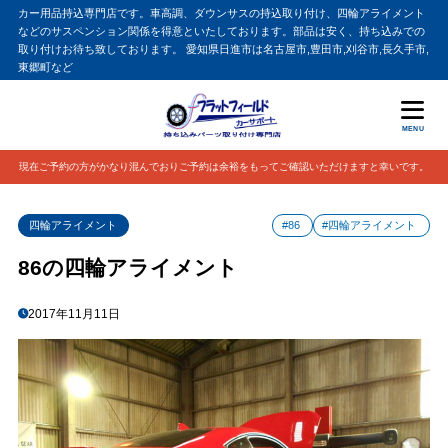
カー用品持込専門店です。車高調、ダウンサスの持込取り付け、四輪アライメント
などのサスペンション関係を得意といたしております。部品は安く、持ち込みでの
取り付けお待ち致しております。 愛知県日進市は名古屋市,豊田市,刈谷市,長久手市,
東郷町など
MENU
現在ご予約の方がかなり混んでおりご予約は余裕をもってご確認いただけますと幸いです。
四輪アライメント
#86
#四輪アライメント
86の四輪アライメント
2017年11月11日