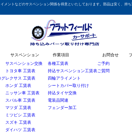
イメントなどのサスペンション関係を得意といたしております。部品は安く、持ち込
サスペンション
作業項目
お問合せ
サスペンション交換
各種工賃表
ご予約
トヨタ車 工賃表
持込サスペンション工賃表
ご質問
ログ
レクサス 工賃表
四輪アライメント
ホンダ 工賃表
シートカバー取り付け
ニッサン車 工賃表
持込タイヤ交換
スバル車 工賃表
電装品関連
マツダ 工賃表
フェンダー加工
ミツビシ 工賃表
スズキ 工賃表
ダイハツ 工賃表