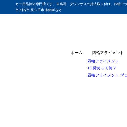
カー用品持込専門店です。車高調、ダウンサスの持込取り付け、四輪アラ
市,刈谷市,長久手市,東郷町など
ホーム
四輪アライメント
四輪アライメント
1G締めって何？
四輪アライメント ブ