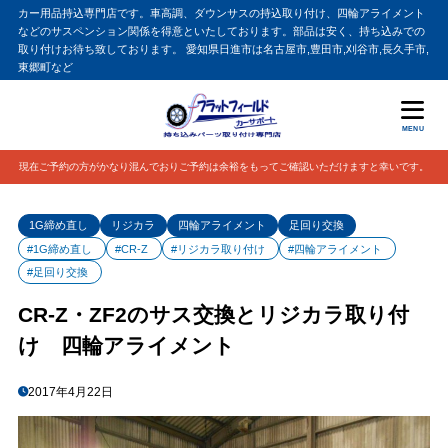
カー用品持込専門店です。車高調、ダウンサスの持込取り付け、四輪アライメント
などのサスペンション関係を得意といたしております。部品は安く、持ち込みでの
取り付けお待ち致しております。 愛知県日進市は名古屋市,豊田市,刈谷市,長久手市,
東郷町など
MENU
現在ご予約の方がかなり混んでおりご予約は余裕をもってご確認いただけますと幸いです。
1G締め直し
リジカラ
四輪アライメント
足回り交換
#1G締め直し
#CR-Z
#リジカラ取り付け
#四輪アライメント
#足回り交換
CR-Z・ZF2のサス交換とリジカラ取り付
け 四輪アライメント
2017年4月22日