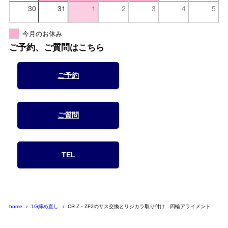
30
31
1
2
3
4
5
今月のお休み
ご予約、ご質問はこちら
ご予約
ご質問
TEL
home
1G締め直し
CR-Z・ZF2のサス交換とリジカラ取り付け 四輪アライメント