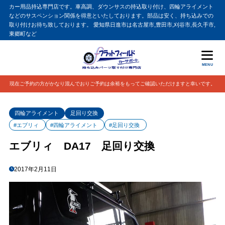
カー用品持込専門店です。車高調、ダウンサスの持込取り付け、四輪アライメント
などのサスペンション関係を得意といたしております。部品は安く、持ち込みでの
取り付けお待ち致しております。 愛知県日進市は名古屋市,豊田市,刈谷市,長久手市,
東郷町など
MENU
現在ご予約の方がかなり混んでおりご予約は余裕をもってご確認いただけますと幸いです。
四輪アライメント
足回り交換
#エブリィ
#四輪アライメント
#足回り交換
エブリィ DA17 足回り交換
2017年2月11日