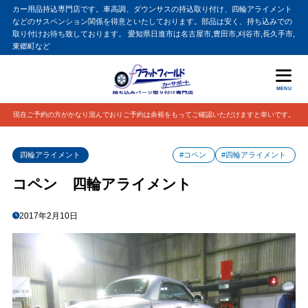
カー用品持込専門店です。車高調、ダウンサスの持込取り付け、四輪アライメント
などのサスペンション関係を得意といたしております。部品は安く、持ち込みでの
取り付けお待ち致しております。 愛知県日進市は名古屋市,豊田市,刈谷市,長久手市,
東郷町など
MENU
現在ご予約の方がかなり混んでおりご予約は余裕をもってご確認いただけますと幸いです。
四輪アライメント
#コペン
#四輪アライメント
コペン 四輪アライメント
2017年2月10日