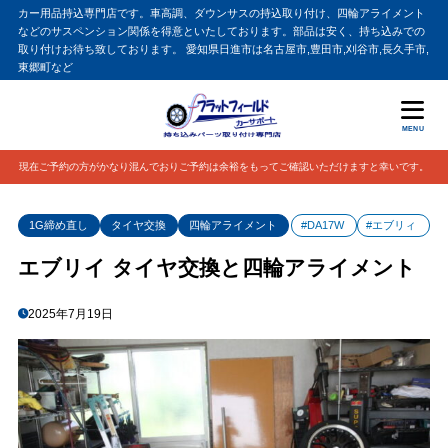
カー用品持込専門店です。車高調、ダウンサスの持込取り付け、四輪アライメント
などのサスペンション関係を得意といたしております。部品は安く、持ち込みでの
取り付けお待ち致しております。 愛知県日進市は名古屋市,豊田市,刈谷市,長久手市,
東郷町など
MENU
現在ご予約の方がかなり混んでおりご予約は余裕をもってご確認いただけますと幸いです。
1G締め直し
タイヤ交換
四輪アライメント
#DA17W
#エブリィ
エブリイ タイヤ交換と四輪アライメント
2025年7月19日