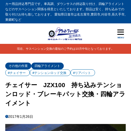
カー用品持込専門店です。車高調、ダウンサスの持込取り付け、四輪アライメント
などのサスペンション関係を得意といたしております。部品は安く、持ち込みでの
取り付けお待ち致しております。 愛知県日進市は名古屋市,豊田市,刈谷市,長久手市,
東郷町など
MENU
現在、サスペンション交換の最短のご予約は10月中旬となっております。
その他の作業
四輪アライメント
#チェイサー
#テンションロッド交換
#リアパット
チェイサー JZX100 持ち込みテンショ
ンロッド・ブレーキパット交換・四輪アラ
イメント
2017年1月26日