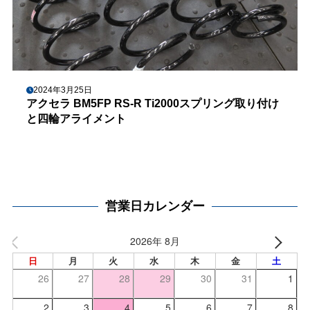
2024年3月25日
アクセラ BM5FP RS-R Ti2000スプリング取り付け
と四輪アライメント
営業日カレンダー
2026年 8月
日
月
火
水
木
金
土
26
27
28
29
30
31
1
2
3
4
5
6
7
8