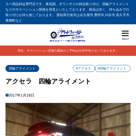
カー用品持込専門店です。車高調、ダウンサスの持込取り付け、四輪アライメント
などのサスペンション関係を得意といたしております。部品は安く、持ち込みでの
取り付けお待ち致しております。 愛知県日進市は名古屋市,豊田市,刈谷市,長久手市,
東郷町など
MENU
現在、サスペンション交換の最短のご予約は10月中旬となっております。
四輪アライメント
#アクセラ
#四輪アライメント
アクセラ 四輪アライメント
2017年1月18日