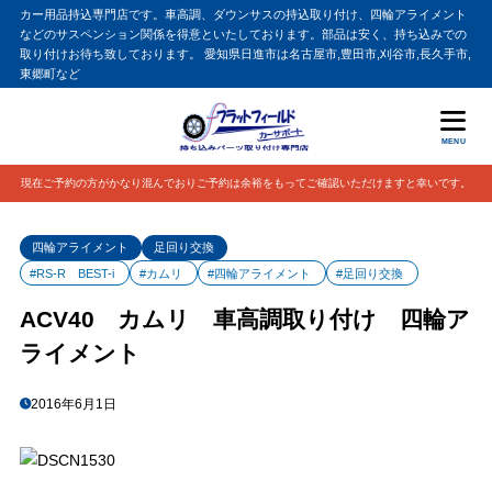
カー用品持込専門店です。車高調、ダウンサスの持込取り付け、四輪アライメント
などのサスペンション関係を得意といたしております。部品は安く、持ち込みでの
取り付けお待ち致しております。 愛知県日進市は名古屋市,豊田市,刈谷市,長久手市,
東郷町など
MENU
現在ご予約の方がかなり混んでおりご予約は余裕をもってご確認いただけますと幸いです。
四輪アライメント
足回り交換
#RS-R BEST-i
#カムリ
#四輪アライメント
#足回り交換
ACV40 カムリ 車高調取り付け 四輪ア
ライメント
2016年6月1日