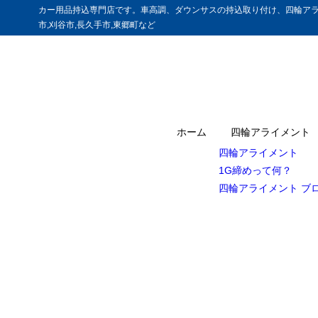
カー用品持込専門店です。車高調、ダウンサスの持込取り付け、四輪アラ
市,刈谷市,長久手市,東郷町など
ホーム
四輪アライメント
四輪アライメント
1G締めって何？
四輪アライメント ブ