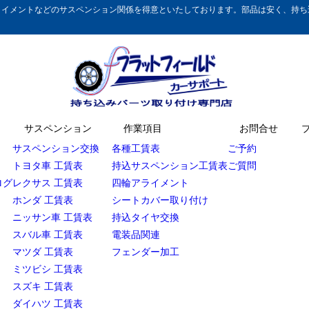
イメントなどのサスペンション関係を得意といたしております。部品は安く、持ち込
サスペンション
作業項目
お問合せ
サスペンション交換
各種工賃表
ご予約
トヨタ車 工賃表
持込サスペンション工賃表
ご質問
ログ
レクサス 工賃表
四輪アライメント
ホンダ 工賃表
シートカバー取り付け
ニッサン車 工賃表
持込タイヤ交換
スバル車 工賃表
電装品関連
マツダ 工賃表
フェンダー加工
ミツビシ 工賃表
スズキ 工賃表
ダイハツ 工賃表