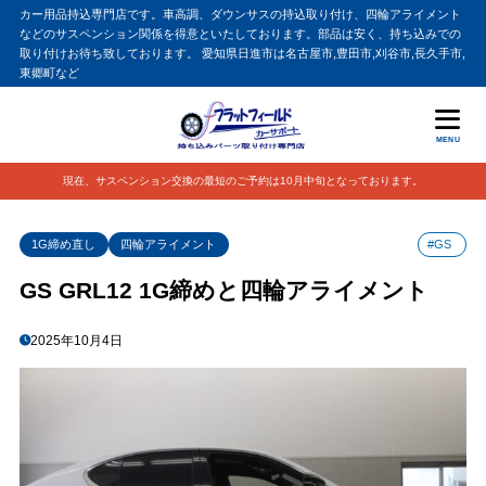
カー用品持込専門店です。車高調、ダウンサスの持込取り付け、四輪アライメント
などのサスペンション関係を得意といたしております。部品は安く、持ち込みでの
取り付けお待ち致しております。 愛知県日進市は名古屋市,豊田市,刈谷市,長久手市,
東郷町など
MENU
現在、サスペンション交換の最短のご予約は10月中旬となっております。
1G締め直し
四輪アライメント
#GS
GS GRL12 1G締めと四輪アライメント
2025年10月4日