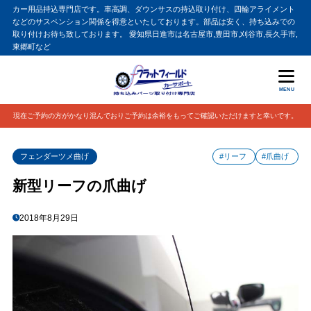
カー用品持込専門店です。車高調、ダウンサスの持込取り付け、四輪アライメント
などのサスペンション関係を得意といたしております。部品は安く、持ち込みでの
取り付けお待ち致しております。 愛知県日進市は名古屋市,豊田市,刈谷市,長久手市,
東郷町など
MENU
現在ご予約の方がかなり混んでおりご予約は余裕をもってご確認いただけますと幸いです。
フェンダーツメ曲げ
#リーフ
#爪曲げ
新型リーフの爪曲げ
2018年8月29日