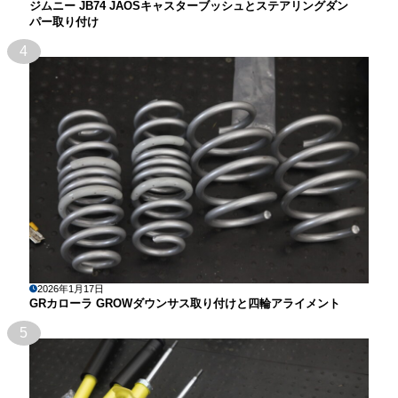
ジムニー JB74 JAOSキャスターブッシュとステアリングダン
パー取り付け
4
2026年1月17日
GRカローラ GROWダウンサス取り付けと四輪アライメント
5