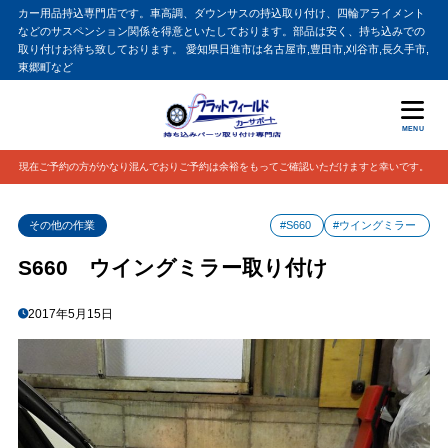
カー用品持込専門店です。車高調、ダウンサスの持込取り付け、四輪アライメント
などのサスペンション関係を得意といたしております。部品は安く、持ち込みでの
取り付けお待ち致しております。 愛知県日進市は名古屋市,豊田市,刈谷市,長久手市,
東郷町など
MENU
現在ご予約の方がかなり混んでおりご予約は余裕をもってご確認いただけますと幸いです。
その他の作業
#S660
#ウイングミラー
S660 ウイングミラー取り付け
2017年5月15日