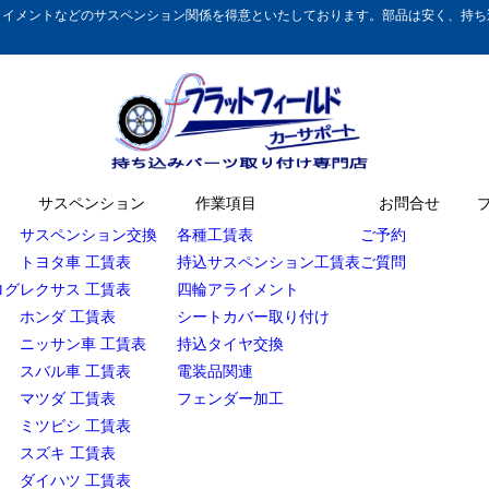
イメントなどのサスペンション関係を得意といたしております。部品は安く、持ち込
サスペンション
作業項目
お問合せ
サスペンション交換
各種工賃表
ご予約
トヨタ車 工賃表
持込サスペンション工賃表
ご質問
ログ
レクサス 工賃表
四輪アライメント
ホンダ 工賃表
シートカバー取り付け
ニッサン車 工賃表
持込タイヤ交換
スバル車 工賃表
電装品関連
マツダ 工賃表
フェンダー加工
ミツビシ 工賃表
スズキ 工賃表
ダイハツ 工賃表