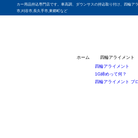
カー用品持込専門店です。車高調、ダウンサスの持込取り付け、四輪アラ
市,刈谷市,長久手市,東郷町など
ホーム
四輪アライメント
四輪アライメント
1G締めって何？
四輪アライメント ブ