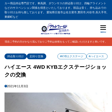
カー用品持込専門店です。車高調、ダウンサスの持込取り付け、四輪アライメント
などのサスペンション関係を得意といたしております。部品は安く、持ち込みでの
取り付けお待ち致しております。 愛知県日進市は名古屋市,豊田市,刈谷市,長久手市,
東郷町など
MENU
現在ご予約の方がかなり混んでおりご予約は余裕をもってご確認いただけますと幸いです。
持込取り付け
足回り交換
#KYBエクステージ
#ハイエース
ハイエース 4WD KYBエクステージショッ
クの交換
2021年11月3日