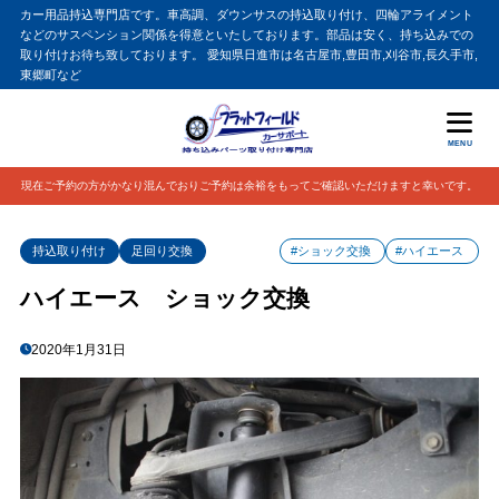
カー用品持込専門店です。車高調、ダウンサスの持込取り付け、四輪アライメント
などのサスペンション関係を得意といたしております。部品は安く、持ち込みでの
取り付けお待ち致しております。 愛知県日進市は名古屋市,豊田市,刈谷市,長久手市,
東郷町など
MENU
現在ご予約の方がかなり混んでおりご予約は余裕をもってご確認いただけますと幸いです。
持込取り付け
足回り交換
#ショック交換
#ハイエース
ハイエース ショック交換
2020年1月31日