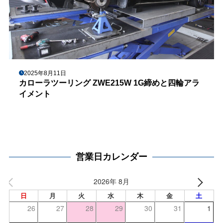
2025年8月11日
カローラツーリング ZWE215W 1G締めと四輪アラ
イメント
営業日カレンダー
2026年 8月
日
月
火
水
木
金
土
26
27
28
29
30
31
1