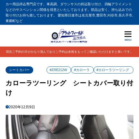
カー用品持込専門店です。車高調、ダウンサスの持込取り付け、四輪アライメント
などのサスペンション関係を得意といたしております。部品は安く、持ち込みでの
取り付けお待ち致しております。 愛知県日進市は名古屋市,豊田市,刈谷市,長久手市,
東郷町など
MENU
現在ご予約の方がかなり混んでおりご予約は余裕をもってご確認いただけますと幸いです。
シートカバー
#ZRE212W
#カローラ
#カローラツーリング
カローラツーリング シートカバー取り付
け
2020年12月9日