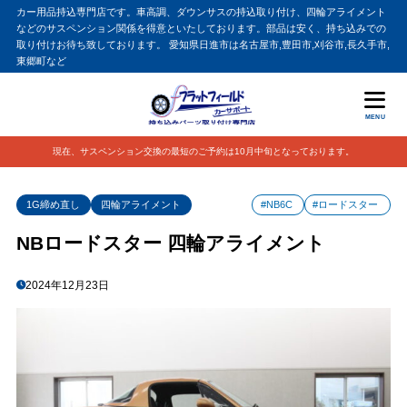
カー用品持込専門店です。車高調、ダウンサスの持込取り付け、四輪アライメント
などのサスペンション関係を得意といたしております。部品は安く、持ち込みでの
取り付けお待ち致しております。 愛知県日進市は名古屋市,豊田市,刈谷市,長久手市,
東郷町など
MENU
現在、サスペンション交換の最短のご予約は10月中旬となっております。
1G締め直し
四輪アライメント
#NB6C
#ロードスター
NBロードスター 四輪アライメント
2024年12月23日