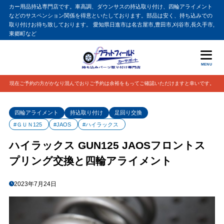
カー用品持込専門店です。車高調、ダウンサスの持込取り付け、四輪アライメント
などのサスペンション関係を得意といたしております。部品は安く、持ち込みでの
取り付けお待ち致しております。 愛知県日進市は名古屋市,豊田市,刈谷市,長久手市,
東郷町など
MENU
現在ご予約の方がかなり混んでおりご予約は余裕をもってご確認いただけますと幸いです。
四輪アライメント
持込取り付け
足回り交換
#ＧＵＮ125
#JAOS
#ハイラックス
ハイラックス GUN125 JAOSフロントス
プリング交換と四輪アライメント
2023年7月24日