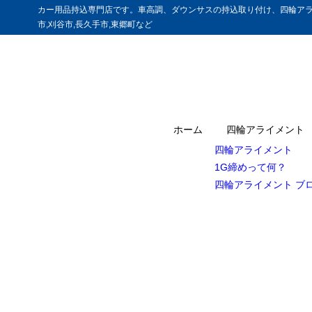
カー用品持込専門店です。車高調、ダウンサスの持込取り付け、四輪アラ
市,刈谷市,長久手市,東郷町など
ホーム
四輪アライメント
四輪アライメント
1G締めって何？
四輪アライメント ブ