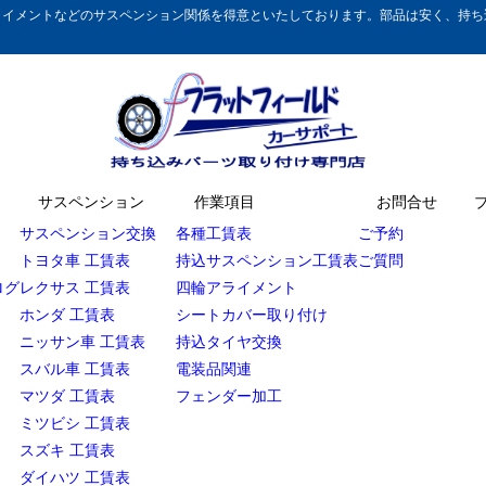
イメントなどのサスペンション関係を得意といたしております。部品は安く、持ち込
サスペンション
作業項目
お問合せ
サスペンション交換
各種工賃表
ご予約
トヨタ車 工賃表
持込サスペンション工賃表
ご質問
ログ
レクサス 工賃表
四輪アライメント
ホンダ 工賃表
シートカバー取り付け
ニッサン車 工賃表
持込タイヤ交換
スバル車 工賃表
電装品関連
マツダ 工賃表
フェンダー加工
ミツビシ 工賃表
スズキ 工賃表
ダイハツ 工賃表