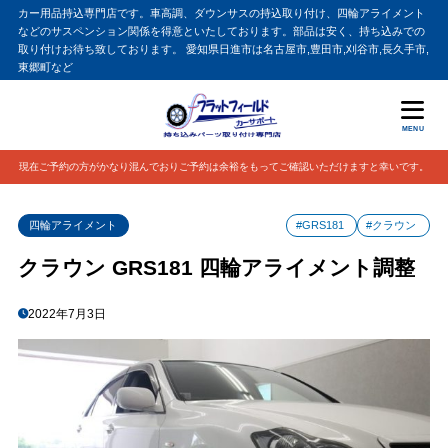
カー用品持込専門店です。車高調、ダウンサスの持込取り付け、四輪アライメント
などのサスペンション関係を得意といたしております。部品は安く、持ち込みでの
取り付けお待ち致しております。 愛知県日進市は名古屋市,豊田市,刈谷市,長久手市,
東郷町など
MENU
現在ご予約の方がかなり混んでおりご予約は余裕をもってご確認いただけますと幸いです。
四輪アライメント
#GRS181
#クラウン
クラウン GRS181 四輪アライメント調整
2022年7月3日