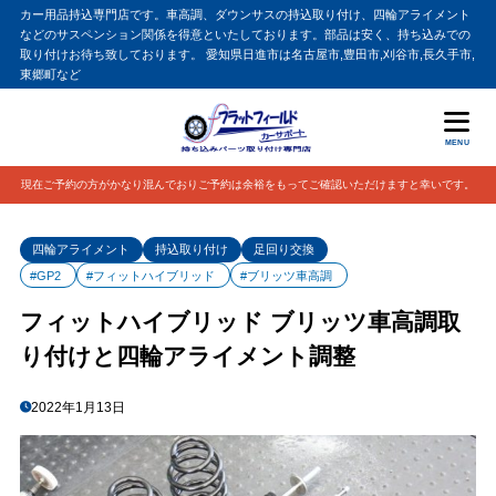
カー用品持込専門店です。車高調、ダウンサスの持込取り付け、四輪アライメント
などのサスペンション関係を得意といたしております。部品は安く、持ち込みでの
取り付けお待ち致しております。 愛知県日進市は名古屋市,豊田市,刈谷市,長久手市,
東郷町など
MENU
現在ご予約の方がかなり混んでおりご予約は余裕をもってご確認いただけますと幸いです。
四輪アライメント
持込取り付け
足回り交換
#GP2
#フィットハイブリッド
#ブリッツ車高調
フィットハイブリッド ブリッツ車高調取
り付けと四輪アライメント調整
2022年1月13日