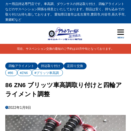
カー用品持込専門店です。車高調、ダウンサスの持込取り付け、四輪アライメント
などのサスペンション関係を得意といたしております。部品は安く、持ち込みでの
取り付けお待ち致しております。 愛知県日進市は名古屋市,豊田市,刈谷市,長久手市,
東郷町など
MENU
現在、サスペンション交換の最短のご予約は10月中旬となっております。
四輪アライメント
持込取り付け
足回り交換
#86
#ZN6
#ブリッツ車高調
86 ZN6 ブリッツ車高調取り付けと四輪ア
ライメント調整
2022年1月9日