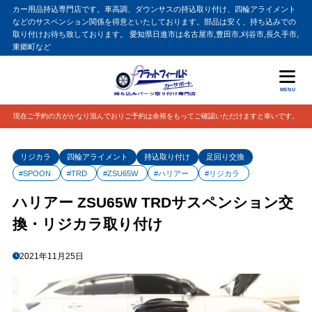
カー用品持込専門店です。車高調、ダウンサスの持込取り付け、四輪アライメント
などのサスペンション関係を得意といたしております。部品は安く、持ち込みでの
取り付けお待ち致しております。 愛知県日進市は名古屋市,豊田市,刈谷市,長久手市,
東郷町など
MENU
現在ご予約の方がかなり混んでおりご予約は余裕をもってご確認いただけますと幸いです。
リジカラ
四輪アライメント
持込取り付け
足回り交換
#SPOON
#TRD
#ZSU65W
#ハリアー
#リジカラ
ハリアー ZSU65W TRDサスペンション交
換・リジカラ取り付け
2021年11月25日