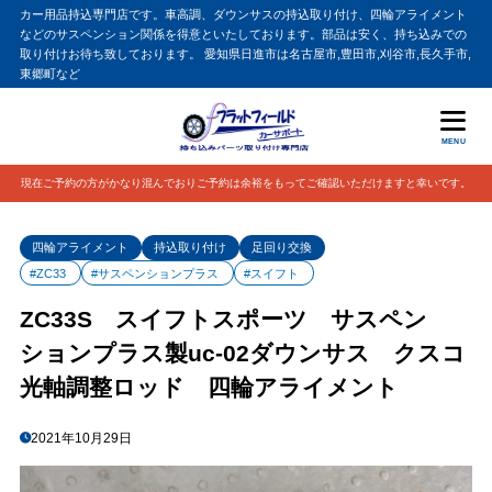
カー用品持込専門店です。車高調、ダウンサスの持込取り付け、四輪アライメント
などのサスペンション関係を得意といたしております。部品は安く、持ち込みでの
取り付けお待ち致しております。 愛知県日進市は名古屋市,豊田市,刈谷市,長久手市,
東郷町など
MENU
現在ご予約の方がかなり混んでおりご予約は余裕をもってご確認いただけますと幸いです。
四輪アライメント
持込取り付け
足回り交換
#ZC33
#サスペンションプラス
#スイフト
ZC33S スイフトスポーツ サスペン
ションプラス製uc-02ダウンサス クスコ
光軸調整ロッド 四輪アライメント
2021年10月29日