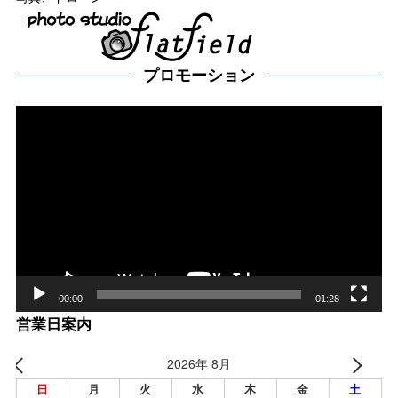
プロモーション
動
画
プ
レー
ヤー
00:00
01:28
営業日案内
2026年 8月
日
月
火
水
木
金
土