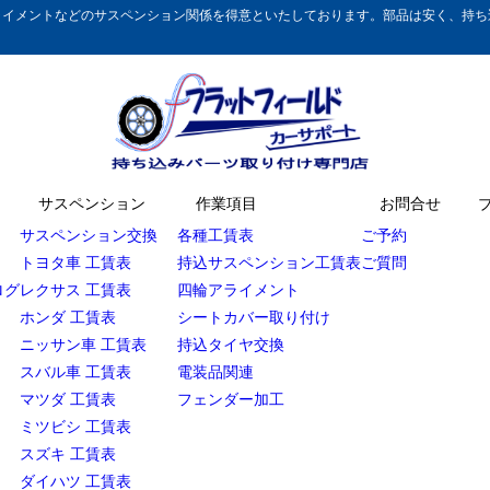
イメントなどのサスペンション関係を得意といたしております。部品は安く、持ち込
サスペンション
作業項目
お問合せ
サスペンション交換
各種工賃表
ご予約
トヨタ車 工賃表
持込サスペンション工賃表
ご質問
ログ
レクサス 工賃表
四輪アライメント
ホンダ 工賃表
シートカバー取り付け
ニッサン車 工賃表
持込タイヤ交換
スバル車 工賃表
電装品関連
マツダ 工賃表
フェンダー加工
ミツビシ 工賃表
スズキ 工賃表
ダイハツ 工賃表