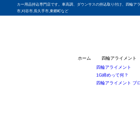
カー用品持込専門店です。車高調、ダウンサスの持込取り付け、四輪アラ
市,刈谷市,長久手市,東郷町など
ホーム
四輪アライメント
四輪アライメント
1G締めって何？
四輪アライメント ブ