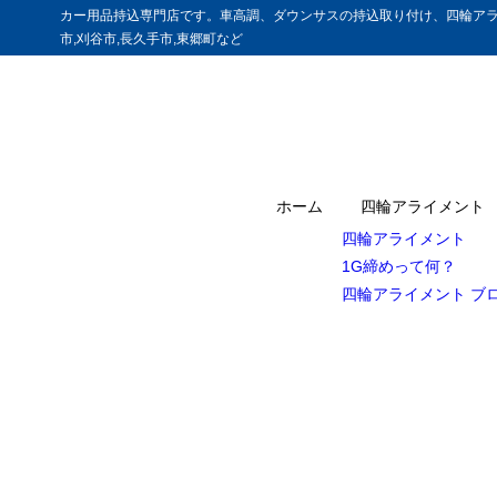
カー用品持込専門店です。車高調、ダウンサスの持込取り付け、四輪アラ
市,刈谷市,長久手市,東郷町など
ホーム
四輪アライメント
四輪アライメント
1G締めって何？
四輪アライメント ブ