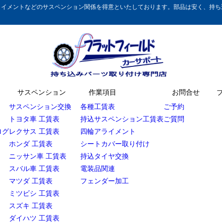
イメントなどのサスペンション関係を得意といたしております。部品は安く、持ち込
サスペンション
作業項目
お問合せ
サスペンション交換
各種工賃表
ご予約
トヨタ車 工賃表
持込サスペンション工賃表
ご質問
ログ
レクサス 工賃表
四輪アライメント
ホンダ 工賃表
シートカバー取り付け
ニッサン車 工賃表
持込タイヤ交換
スバル車 工賃表
電装品関連
マツダ 工賃表
フェンダー加工
ミツビシ 工賃表
スズキ 工賃表
ダイハツ 工賃表