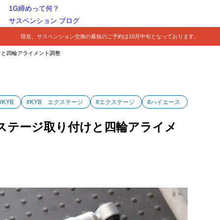
1G締めって何？
サスペンション ブログ
現在、サスペンション交換の最短のご予約は10月中旬となっております。
付けと四輪アライメント調整
#KYB
#KYB エクステージ
#エクステージ
#ハイエース
Bエクステージ取り付けと四輪アライメ