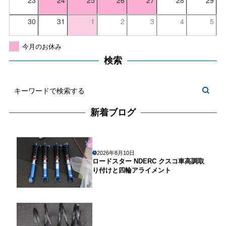
30
31
1
2
3
4
5
今月のお休み
検索
新着ブログ
2026年8月10日
ロードスター NDERC クスコ車高調取
り付けと四輪アライメント