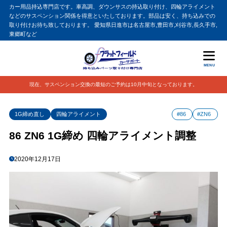
カー用品持込専門店です。車高調、ダウンサスの持込取り付け、四輪アライメント
などのサスペンション関係を得意といたしております。部品は安く、持ち込みでの
取り付けお待ち致しております。 愛知県日進市は名古屋市,豊田市,刈谷市,長久手市,
東郷町など
MENU
現在、サスペンション交換の最短のご予約は10月中旬となっております。
1G締め直し
四輪アライメント
#86
#ZN6
86 ZN6 1G締め 四輪アライメント調整
2020年12月17日