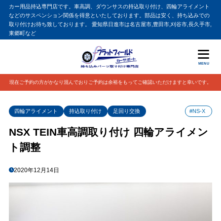
カー用品持込専門店です。車高調、ダウンサスの持込取り付け、四輪アライメント
などのサスペンション関係を得意といたしております。部品は安く、持ち込みでの
取り付けお待ち致しております。 愛知県日進市は名古屋市,豊田市,刈谷市,長久手市,
東郷町など
MENU
現在ご予約の方がかなり混んでおりご予約は余裕をもってご確認いただけますと幸いです。
四輪アライメント
持込取り付け
足回り交換
#NS-X
NSX TEIN車高調取り付け 四輪アライメン
ト調整
2020年12月14日