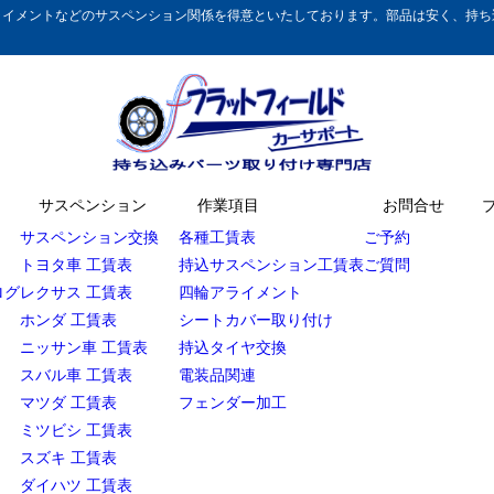
イメントなどのサスペンション関係を得意といたしております。部品は安く、持ち込
サスペンション
作業項目
お問合せ
サスペンション交換
各種工賃表
ご予約
トヨタ車 工賃表
持込サスペンション工賃表
ご質問
ログ
レクサス 工賃表
四輪アライメント
ホンダ 工賃表
シートカバー取り付け
ニッサン車 工賃表
持込タイヤ交換
スバル車 工賃表
電装品関連
マツダ 工賃表
フェンダー加工
ミツビシ 工賃表
スズキ 工賃表
ダイハツ 工賃表