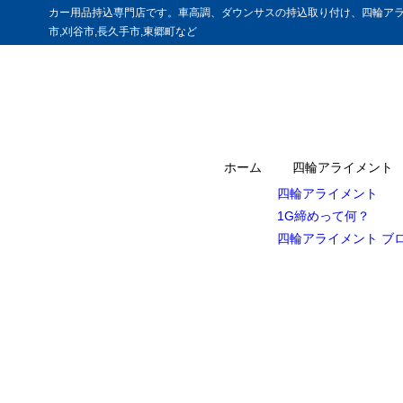
カー用品持込専門店です。車高調、ダウンサスの持込取り付け、四輪アラ
市,刈谷市,長久手市,東郷町など
ホーム
四輪アライメント
四輪アライメント
1G締めって何？
四輪アライメント ブ