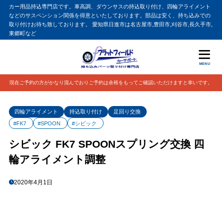
カー用品持込専門店です。車高調、ダウンサスの持込取り付け、四輪アライメント
などのサスペンション関係を得意といたしております。部品は安く、持ち込みでの
取り付けお待ち致しております。 愛知県日進市は名古屋市,豊田市,刈谷市,長久手市,
東郷町など
MENU
現在ご予約の方がかなり混んでおりご予約は余裕をもってご確認いただけますと幸いです。
四輪アライメント
持込取り付け
足回り交換
#FK7
#SPOON
#シビック
シビック FK7 SPOONスプリング交換 四
輪アライメント調整
2020年4月1日