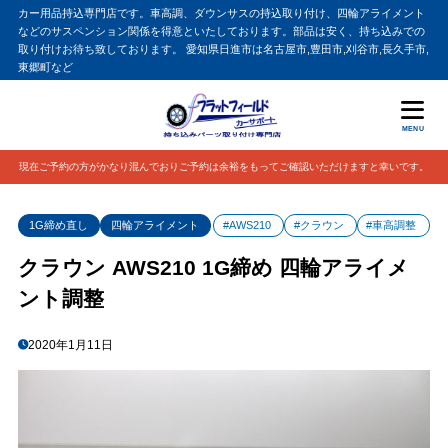
カー用品持込専門店です。車高調、ダウンサスの持込取り付け、四輪アライメント
などのサスペンション関係を得意といたしております。部品は安く、持ち込みでの
取り付けお待ち致しております。 愛知県日進市は名古屋市,豊田市,刈谷市,長久手市,
東郷町など
MENU
現在ご予約の方がかなり混んでおりご予約は余裕をもってご確認いただけますと幸いです。
1G締め直し
四輪アライメント
#AWS210
#クラウン
#車高調整
クラウン AWS210 1G締め 四輪アライメ
ント調整
2020年1月11日