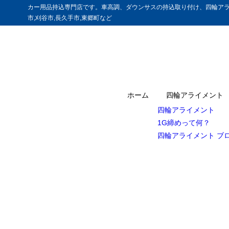
カー用品持込専門店です。車高調、ダウンサスの持込取り付け、四輪アラ
市,刈谷市,長久手市,東郷町など
ホーム
四輪アライメント
四輪アライメント
1G締めって何？
四輪アライメント ブ