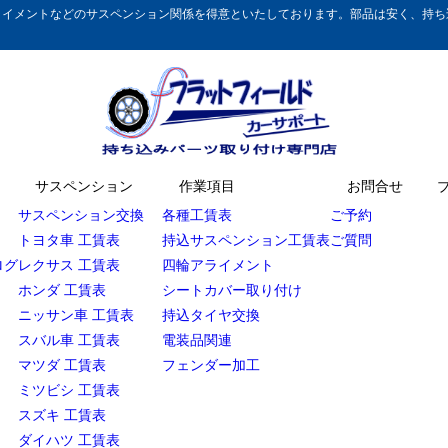
イメントなどのサスペンション関係を得意といたしております。部品は安く、持ち込
サスペンション
作業項目
お問合せ
サスペンション交換
各種工賃表
ご予約
トヨタ車 工賃表
持込サスペンション工賃表
ご質問
ログ
レクサス 工賃表
四輪アライメント
ホンダ 工賃表
シートカバー取り付け
ニッサン車 工賃表
持込タイヤ交換
スバル車 工賃表
電装品関連
マツダ 工賃表
フェンダー加工
ミツビシ 工賃表
スズキ 工賃表
ダイハツ 工賃表