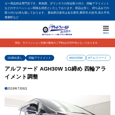
カー用品持込専門店です。車高調、ダウンサスの持込取り付け、四輪アライメント
などのサスペンション関係を得意といたしております。部品は安く、持ち込みでの
取り付けお待ち致しております。 愛知県日進市は名古屋市,豊田市,刈谷市,長久手市,
東郷町など
MENU
現在、サスペンション交換の最短のご予約は10月中旬となっております。
1G締め直し
四輪アライメント
#AGH30W
#アルファード
アルファード AGH30W 1G締め 四輪アラ
イメント調整
2019年7月8日