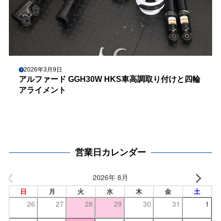
2026年3月9日
アルファード GGH30W HKS車高調取り付けと四輪
アライメント
営業日カレンダー
2026年 8月
日
月
火
水
木
金
土
26
27
28
29
30
31
1