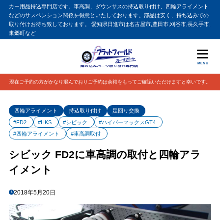
カー用品持込専門店です。車高調、ダウンサスの持込取り付け、四輪アライメント
などのサスペンション関係を得意といたしております。部品は安く、持ち込みでの
取り付けお待ち致しております。 愛知県日進市は名古屋市,豊田市,刈谷市,長久手市,
東郷町など
MENU
現在ご予約の方がかなり混んでおりご予約は余裕をもってご確認いただけますと幸いです。
四輪アライメント
持込取り付け
足回り交換
#FD2
#HKS
#シビック
#ハイパーマックスGT4
#四輪アライメント
#車高調取付
シビック FD2に車高調の取付と四輪アラ
イメント
2018年5月20日