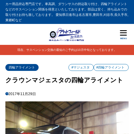
カー用品持込専門店です。車高調、ダウンサスの持込取り付け、四輪アライメント
などのサスペンション関係を得意といたしております。部品は安く、持ち込みでの
取り付けお待ち致しております。 愛知県日進市は名古屋市,豊田市,刈谷市,長久手市,
東郷町など
MENU
現在、サスペンション交換の最短のご予約は10月中旬となっております。
四輪アライメント
#マジェスタ
#四輪アライメント
クラウンマジェスタの四輪アライメント
2017年11月29日