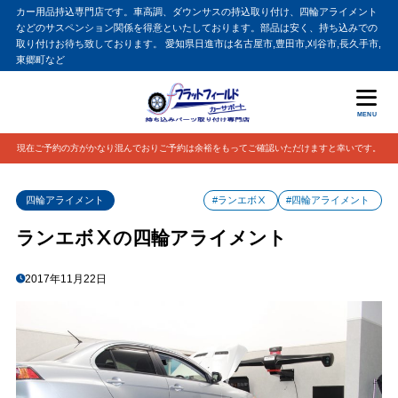
カー用品持込専門店です。車高調、ダウンサスの持込取り付け、四輪アライメント
などのサスペンション関係を得意といたしております。部品は安く、持ち込みでの
取り付けお待ち致しております。 愛知県日進市は名古屋市,豊田市,刈谷市,長久手市,
東郷町など
MENU
現在ご予約の方がかなり混んでおりご予約は余裕をもってご確認いただけますと幸いです。
四輪アライメント
#ランエボⅩ
#四輪アライメント
ランエボⅩの四輪アライメント
2017年11月22日