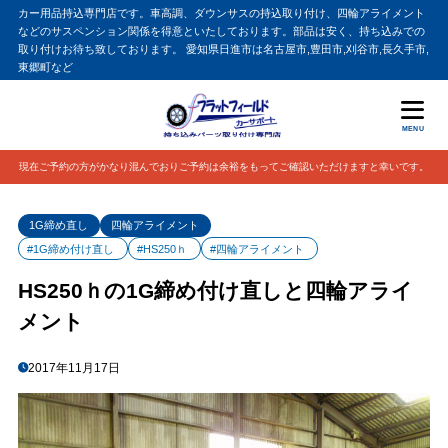
カー用品持込専門店です。車高調、ダウンサスの持込取り付け、四輪アライメント
などのサスペンション関係を得意といたしております。部品は安く、持ち込みでの
取り付けお待ち致しております。 愛知県日進市は名古屋市,豊田市,刈谷市,長久手市,
東郷町など
MENU
現在ご予約の方がかなり混んでおりご予約は余裕をもってご確認いただけますと幸いです。
1G締め直し
四輪アライメント
#1G締め付け直し
#HS250ｈ
#四輪アライメント
HS250ｈの1G締め付け直しと四輪アライ
メント
2017年11月17日