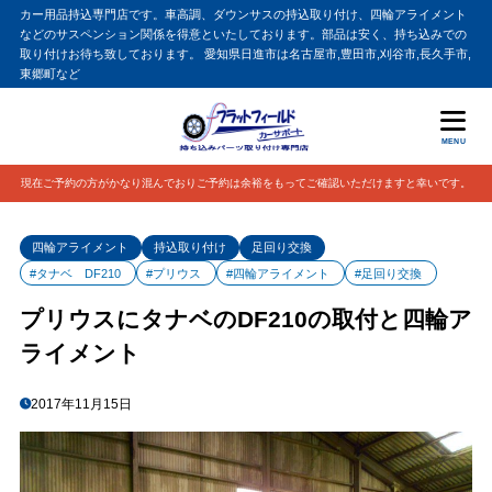
カー用品持込専門店です。車高調、ダウンサスの持込取り付け、四輪アライメント
などのサスペンション関係を得意といたしております。部品は安く、持ち込みでの
取り付けお待ち致しております。 愛知県日進市は名古屋市,豊田市,刈谷市,長久手市,
東郷町など
MENU
現在ご予約の方がかなり混んでおりご予約は余裕をもってご確認いただけますと幸いです。
四輪アライメント
持込取り付け
足回り交換
#タナベ DF210
#プリウス
#四輪アライメント
#足回り交換
プリウスにタナベのDF210の取付と四輪ア
ライメント
2017年11月15日