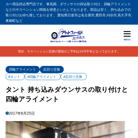
カー用品持込専門店です。車高調、ダウンサスの持込取り付け、四輪アライメント
などのサスペンション関係を得意といたしております。部品は安く、持ち込みでの
取り付けお待ち致しております。 愛知県日進市は名古屋市,豊田市,刈谷市,長久手市,
東郷町など
MENU
現在、サスペンション交換の最短のご予約は10月中旬となっております。
四輪アライメント
足回り交換
#タント
#四輪アライメント
#足回り交換
タント 持ち込みダウンサスの取り付けと
四輪アライメント
2017年8月25日