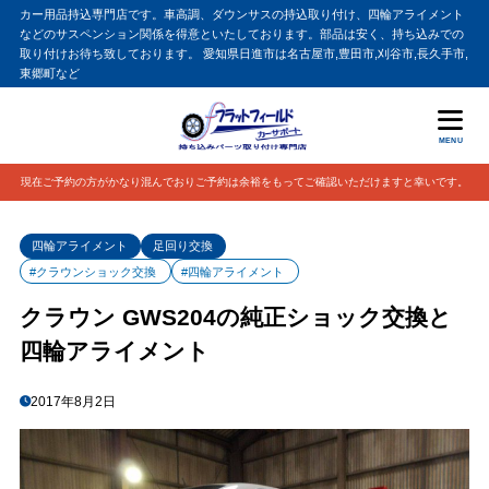
カー用品持込専門店です。車高調、ダウンサスの持込取り付け、四輪アライメント
などのサスペンション関係を得意といたしております。部品は安く、持ち込みでの
取り付けお待ち致しております。 愛知県日進市は名古屋市,豊田市,刈谷市,長久手市,
東郷町など
MENU
現在ご予約の方がかなり混んでおりご予約は余裕をもってご確認いただけますと幸いです。
四輪アライメント
足回り交換
#クラウンショック交換
#四輪アライメント
クラウン GWS204の純正ショック交換と
四輪アライメント
2017年8月2日