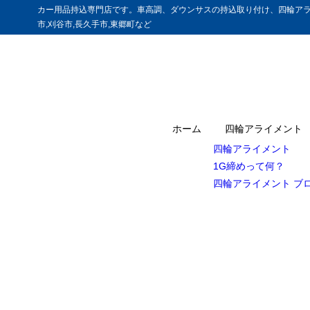
カー用品持込専門店です。車高調、ダウンサスの持込取り付け、四輪アラ
市,刈谷市,長久手市,東郷町など
ホーム
四輪アライメント
四輪アライメント
1G締めって何？
四輪アライメント ブ