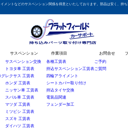
イメントなどのサスペンション関係を得意といたしております。部品は安く、持ち込
サスペンション
作業項目
お問合せ
サスペンション交換
各種工賃表
ご予約
トヨタ車 工賃表
持込サスペンション工賃表
ご質問
ログ
レクサス 工賃表
四輪アライメント
ホンダ 工賃表
シートカバー取り付け
ニッサン車 工賃表
持込タイヤ交換
スバル車 工賃表
電装品関連
マツダ 工賃表
フェンダー加工
ミツビシ 工賃表
スズキ 工賃表
ダイハツ 工賃表