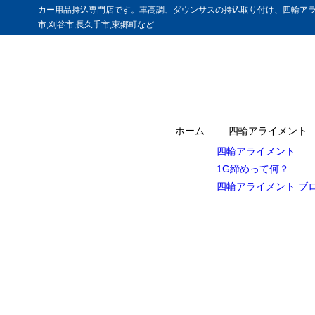
カー用品持込専門店です。車高調、ダウンサスの持込取り付け、四輪アラ
市,刈谷市,長久手市,東郷町など
ホーム
四輪アライメント
四輪アライメント
1G締めって何？
四輪アライメント ブ