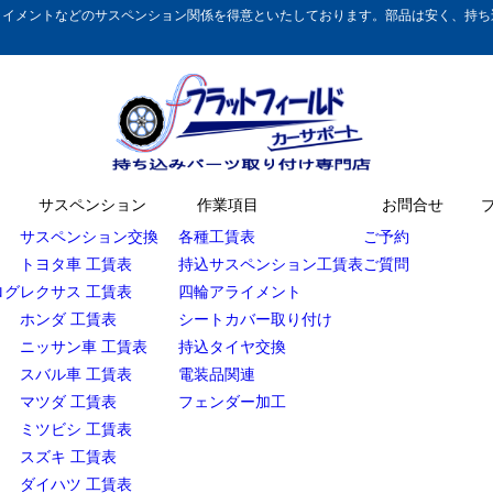
イメントなどのサスペンション関係を得意といたしております。部品は安く、持ち込
サスペンション
作業項目
お問合せ
サスペンション交換
各種工賃表
ご予約
トヨタ車 工賃表
持込サスペンション工賃表
ご質問
ログ
レクサス 工賃表
四輪アライメント
ホンダ 工賃表
シートカバー取り付け
ニッサン車 工賃表
持込タイヤ交換
スバル車 工賃表
電装品関連
マツダ 工賃表
フェンダー加工
ミツビシ 工賃表
スズキ 工賃表
ダイハツ 工賃表