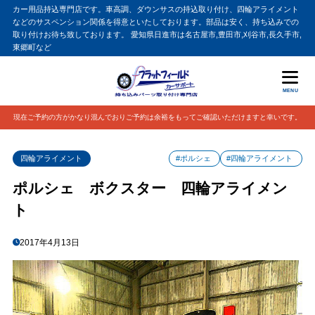
カー用品持込専門店です。車高調、ダウンサスの持込取り付け、四輪アライメント
などのサスペンション関係を得意といたしております。部品は安く、持ち込みでの
取り付けお待ち致しております。 愛知県日進市は名古屋市,豊田市,刈谷市,長久手市,
東郷町など
MENU
現在ご予約の方がかなり混んでおりご予約は余裕をもってご確認いただけますと幸いです。
四輪アライメント
#ポルシェ
#四輪アライメント
ポルシェ ボクスター 四輪アライメン
ト
2017年4月13日