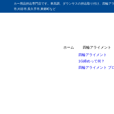
カー用品持込専門店です。車高調、ダウンサスの持込取り付け、四輪アラ
市,刈谷市,長久手市,東郷町など
ホーム
四輪アライメント
四輪アライメント
1G締めって何？
四輪アライメント ブ