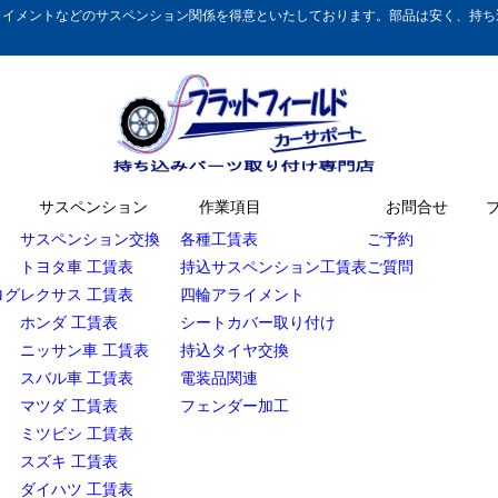
イメントなどのサスペンション関係を得意といたしております。部品は安く、持ち込
サスペンション
作業項目
お問合せ
サスペンション交換
各種工賃表
ご予約
トヨタ車 工賃表
持込サスペンション工賃表
ご質問
ログ
レクサス 工賃表
四輪アライメント
ホンダ 工賃表
シートカバー取り付け
ニッサン車 工賃表
持込タイヤ交換
スバル車 工賃表
電装品関連
マツダ 工賃表
フェンダー加工
ミツビシ 工賃表
スズキ 工賃表
ダイハツ 工賃表