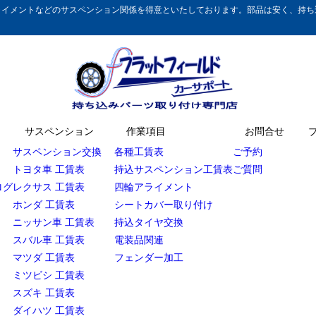
イメントなどのサスペンション関係を得意といたしております。部品は安く、持ち込
サスペンション
作業項目
お問合せ
サスペンション交換
各種工賃表
ご予約
トヨタ車 工賃表
持込サスペンション工賃表
ご質問
ログ
レクサス 工賃表
四輪アライメント
ホンダ 工賃表
シートカバー取り付け
ニッサン車 工賃表
持込タイヤ交換
スバル車 工賃表
電装品関連
マツダ 工賃表
フェンダー加工
ミツビシ 工賃表
スズキ 工賃表
ダイハツ 工賃表