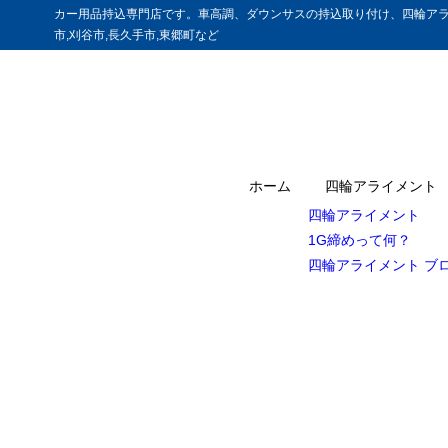
カー用品持込専門店です。車高調、ダウンサスの持込取り付け、四輪アラ
市,刈谷市,長久手市,東郷町など
ホーム
四輪アライメント
四輪アライメント
1G締めって何？
四輪アライメント ブ