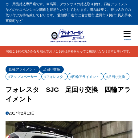
カー用品持込専門店です。車高調、ダウンサスの持込取り付け、四輪アライメント
などのサスペンション関係を得意といたしております。部品は安く、持ち込みでの
取り付けお待ち致しております。 愛知県日進市は名古屋市,豊田市,刈谷市,長久手市,
東郷町など
MENU
現在ご予約の方がかなり混んでおりご予約は余裕をもってご確認いただけますと幸いです。
四輪アライメント
足回り交換
#アップスペーサー
#フォレスタ
#四輪アライメント
#足回り交換
フォレスタ SJG 足回り交換 四輪アラ
イメント
2017年2月13日