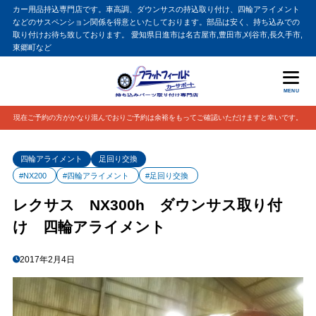
カー用品持込専門店です。車高調、ダウンサスの持込取り付け、四輪アライメント
などのサスペンション関係を得意といたしております。部品は安く、持ち込みでの
取り付けお待ち致しております。 愛知県日進市は名古屋市,豊田市,刈谷市,長久手市,
東郷町など
MENU
現在ご予約の方がかなり混んでおりご予約は余裕をもってご確認いただけますと幸いです。
四輪アライメント
足回り交換
#NX200
#四輪アライメント
#足回り交換
レクサス NX300h ダウンサス取り付
け 四輪アライメント
2017年2月4日