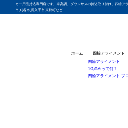
カー用品持込専門店です。車高調、ダウンサスの持込取り付け、四輪アラ
市,刈谷市,長久手市,東郷町など
ホーム
四輪アライメント
四輪アライメント
1G締めって何？
四輪アライメント ブ